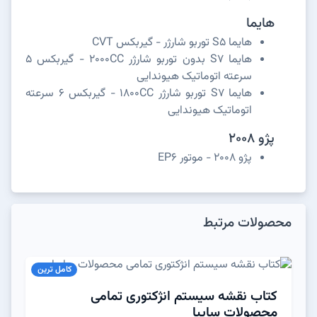
هایما
هایما S5 توربو شارژر - گیربکس CVT
هایما S7 بدون توربو شارژر 2000CC - گیربکس 5
سرعته اتوماتیک هیوندایی
هایما S7 توربو شارژر 1800CC - گیربکس 6 سرعته
اتوماتیک هیوندایی
پژو 2008
پژو 2008 - موتور EP6
محصولات مرتبط
کامل ترین
کتاب نقشه سیستم انژکتوری تمامی
محصولات سایپا