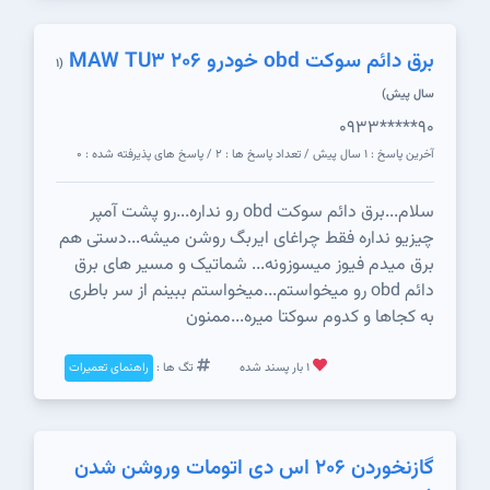
برق دائم سوکت obd خودرو ۲۰۶ MAW TU3
(1
سال پیش)
0933*****90
آخرین پاسخ : 1 سال پیش / تعداد پاسخ ها : 2 / پاسخ های پذیرفته شده : 0
سلام...برق دائم سوکت obd رو نداره...رو پشت آمپر
چیزیو نداره فقط چراغای ایربگ روشن میشه...دستی هم
برق میدم فیوز میسوزونه... شماتیک و مسیر های برق
دائم obd رو میخواستم...میخواستم ببینم از سر باطری
به کجاها و کدوم سوکتا میره...ممنون
1 بار پسند شده
تگ ها :
راهنمای تعمیرات
گازنخوردن ۲۰۶ اس دی اتومات‌ وروشن شدن