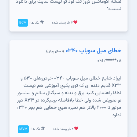
نقشه اکوماکس کروز تک نود تو لیست سایت برای دانلود
نیست؟
4 بار پسند شده
تگ ها :
BCM
خطای میل سوپاپ 0340
(1 سال پیش)
0912*****08
ایراد شایع خطای میل سوپاپ 0340 خودروهای 530 و
X33 قدیم دنده ای که توی پکیج آموزشی هم نیست
لطفا راهنمایی کنید برق و بدنه و سیگنال سالم و سنسور
نو تعویض شده ولی خطا بلافاصله برمیگرده در X33 دور
موتور تا 4000 بالاتر هم نمیره هیچ خطایی هم بجز 0340
نداره
2 بار پسند شده
تگ ها :
MVM