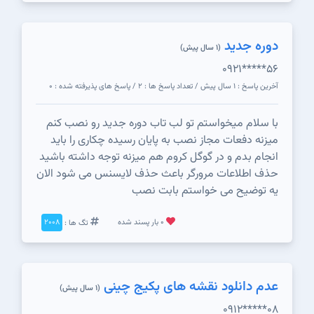
دوره جدید
(1 سال پیش)
0921*****56
آخرین پاسخ : 1 سال پیش / تعداد پاسخ ها : 2 / پاسخ های پذیرفته شده : 0
با سلام میخواستم تو لب تاب دوره جدید رو نصب کنم
میزنه دفعات مجاز نصب به پایان رسیده چکاری را باید
انجام بدم و در گوگل کروم هم میزنه توجه داشته باشید
حذف اطلاعات مرورگر باعث حذف لایسنس می شود الان
یه توضیح می خواستم بابت نصب
0 بار پسند شده
تگ ها :
2008
عدم دانلود نقشه های پکیج چینی
(1 سال پیش)
0912*****08