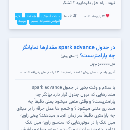
نبود . راه حل بفرمایید ؟ تشکر
17 بار پسند شده
تگ ها :
جزوات آموزشی
پژو 206
پکیج
آموزشی تعمیرات ایسیو
یونیت
در جدول spark advance مقدارها نمایانگر
چه پارامتریست؟
(2 سال پیش)
0936*****03
آخرین پاسخ : 1 سال پیش / تعداد پاسخ ها : 2 / پاسخ های پذیرفته شده : 0
با سلام و وقت بخیر در جدول spark advance
مقدارهایی که درون جدول قرار دارد بیانگر چه
پارامتریست؟ و وقتی منفی میشود یعنی دقیقاً چه
مقداری منفی میشود ؟ و شمع ها عمل جرقه را بر مبنای
چه پارامتری دقیقاً سر زمان انجام میدهند؟ یعنی زاویه
میل لنگ را در موتورهایی که سنسور زاویه میل لنگ
ندارند چه چیزی اندازه میگیرد و دستور جرقه و پاشش