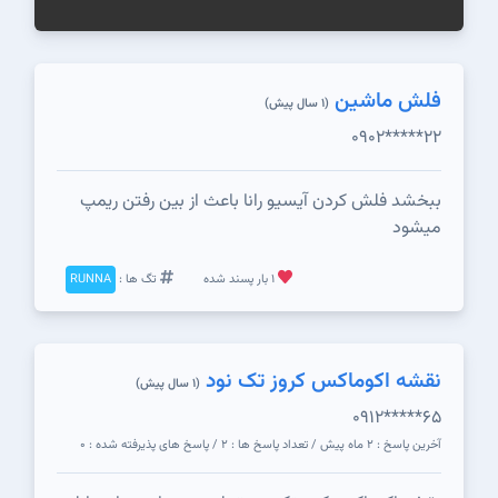
فلش ماشین
(1 سال پیش)
0902*****22
ببخشد فلش کردن آیسیو رانا باعث از بین رفتن ریمپ
میشود
1 بار پسند شده
تگ ها :
RUNNA
نقشه اکوماکس کروز تک نود
(1 سال پیش)
0912*****65
آخرین پاسخ : 2 ماه پیش / تعداد پاسخ ها : 2 / پاسخ های پذیرفته شده : 0