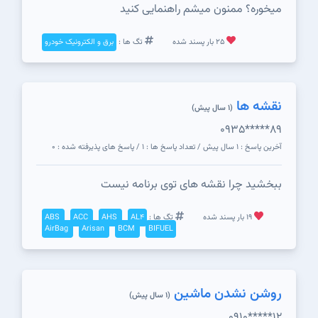
میخوره؟ ممنون میشم راهنمایی کنید
25 بار پسند شده
تگ ها :
برق و الکترونیک خودرو
نقشه ها
(1 سال پیش)
0935*****89
آخرین پاسخ : 1 سال پیش / تعداد پاسخ ها : 1 / پاسخ های پذیرفته شده : 0
ببخشید چرا نقشه های توی برنامه نیست
19 بار پسند شده
تگ ها :
AL4
AHS
ACC
ABS
AirBag
Arisan
BCM
BIFUEL
روشن نشدن ماشین
(1 سال پیش)
0910*****12