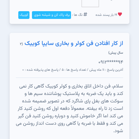
19 بار پسند شده
تگ ها :
برف پاک كن و شيشه شوی
کوییک
از کار افتادن فن کولر و بخاری سایپا کوییک
(2
سال پیش)
0912*****94
آخرین پاسخ : 11 ماه پیش / تعداد پاسخ ها : 5 / پاسخ های پذیرفته شده : 0
سلام، فن داخل اتاق بخاری و کولر کوییک گاهی کار نمی
کند و باید یک ضربه به پلاستیک پوشاننده سیم ها و
سوکت های بغل پای شاگرد که در تصویر ضمیمه شده
است زد تا راه بیفته. معمولاً دفعه اول که روشن کنید کار
می کند اما اگر خاموش کنید و دوباره روشن کنید فن گیر
می کند و فقط با ضربه یا گاهی روی دست انداز روشن می
شود.