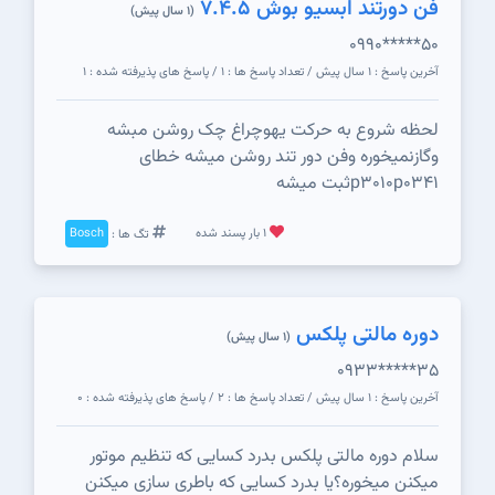
فن دورتند ابسیو بوش 7.4.5
(1 سال پیش)
0990*****50
آخرین پاسخ : 1 سال پیش / تعداد پاسخ ها : 1 / پاسخ های پذیرفته شده : 1
لحظه شروع به حرکت یهوچراغ چک روشن مبشه
وگازنمیخوره وفن دور تند روشن میشه خطای
p3010p0341ثبت میشه
1 بار پسند شده
تگ ها :
Bosch
دوره مالتی پلکس
(1 سال پیش)
0933*****35
آخرین پاسخ : 1 سال پیش / تعداد پاسخ ها : 2 / پاسخ های پذیرفته شده : 0
سلام دوره مالتی پلکس بدرد کسایی که تنظیم موتور
میکنن میخوره؟یا بدرد کسایی که باطری سازی میکنن