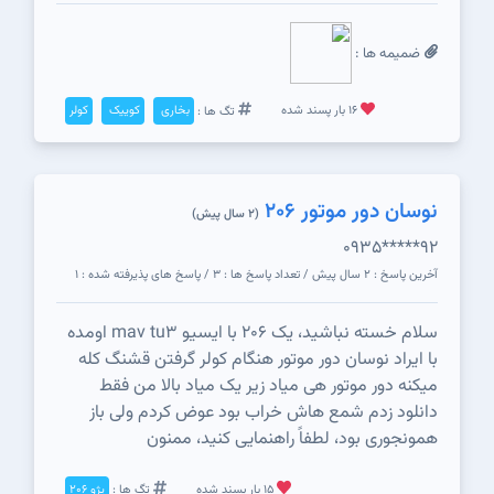
ضمیمه ها :
16 بار پسند شده
تگ ها :
بخاری
کوییک
کولر
نوسان دور موتور ۲۰۶
(2 سال پیش)
0935*****92
آخرین پاسخ : 2 سال پیش / تعداد پاسخ ها : 3 / پاسخ های پذیرفته شده : 1
سلام خسته نباشید، یک ۲۰۶ با ایسیو mav tu3 اومده
با ایراد نوسان دور موتور هنگام کولر گرفتن قشنگ کله
میکنه دور موتور هی میاد زیر یک میاد بالا من فقط
دانلود زدم شمع هاش خراب بود عوض کردم ولی باز
همونجوری بود، لطفاً راهنمایی کنید، ممنون
15 بار پسند شده
تگ ها :
پژو 206