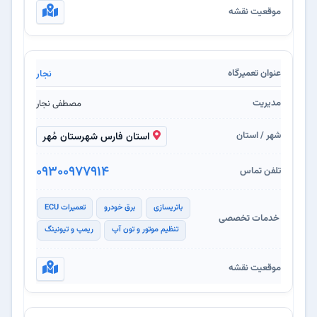
نجار
مصطفی نجار
استان فارس شهرستان مُهر
09300977914
باتریسازی
برق خودرو
تعمیرات ECU
تنظیم موتور و تون آپ
ریمپ و تیونینگ