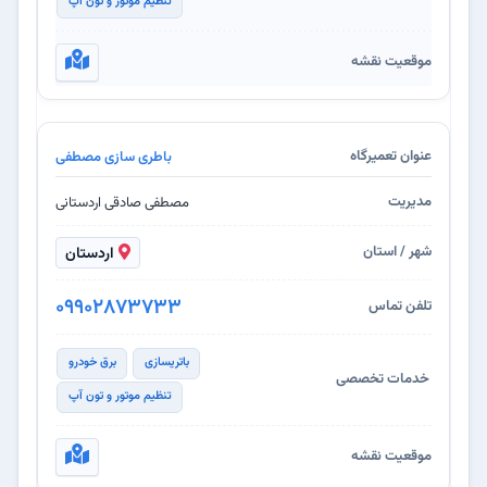
تنظیم موتور و تون آپ
باطری سازی مصطفی
مصطفی صادقی اردستانی
اردستان
09902873733
باتریسازی
برق خودرو
تنظیم موتور و تون آپ