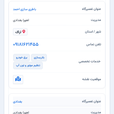
باطری سازی احمد
اهورا بغدادی
اراک
09181621455
باتریسازی
برق خودرو
تنظیم موتور و تون آپ
بغدادی
اهورا بغدادی