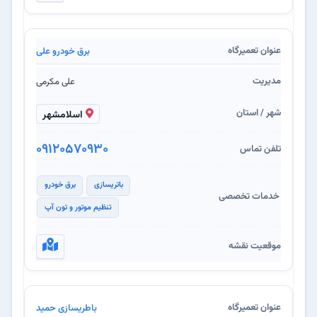
برق خودرو علی
علی مکرمی
اسلامشهر
09120570930
باتریسازی
برق خودرو
تنظیم موتور و تون آپ
باطریسازی حمید