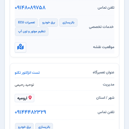
۰۹۱۴۸۰۸۹۷۵۸
باتریسازی
برق خودرو
تعمیرات ECU
تنظیم موتور و تون آپ
تست انژکتور تکنو
توحید رحیمی
ارومیه
09144482329
باتریسازی
برق خودرو