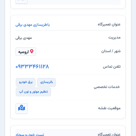
باطریسازی مهدی برقی
مهدی برقی
ارومیه
09333461128
باتریسازی
برق خودرو
تنظیم موتور و تون آپ
تست خودرو سجاد