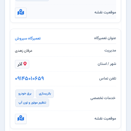
تعمیرگاه سیروش
عرفان زهدی
آذر
09145010659
باتریسازی
برق خودرو
تنظیم موتور و تون آپ