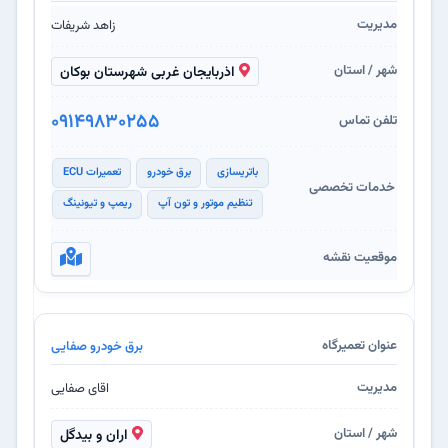
زاهد شریفات
اذربایجان غربی شهرستان بوکان
09149830255
باتریسازی
برق خودرو
تعمیرات ECU
تنظیم موتور و تون آپ
ریمپ و تیونینگ
برق خودرو صفایی
اقای صفایی
اران و بیدگل