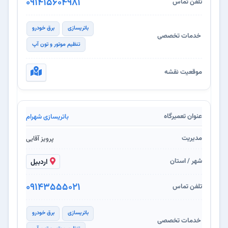
091415604981
باتریسازی
برق خودرو
تنظیم موتور و تون آپ
باتریسازی شهرام
پرویز آقایی
اردبیل
09143555021
باتریسازی
برق خودرو