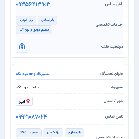
09356413903
باتریسازی
برق خودرو
تنظیم موتور و تون آپ
تعمیرگاه cng دودانگه
سلمان دودانگه
ابهر
09921087024
باتریسازی
برق خودرو
تعمیرات CNG