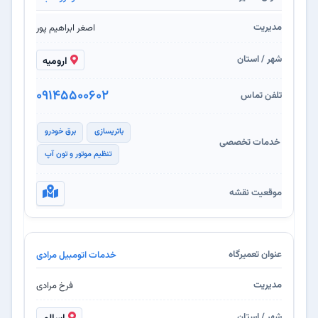
اصغر ابراهیم پور
ارومیه
09145500602
باتریسازی
برق خودرو
تنظیم موتور و تون آپ
خدمات اتومبیل مرادی
فرخ مرادی