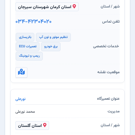
استان کرمان شهرستان سیرجان
034-42304020
تنظیم موتور و تون آپ
باتریسازی
برق خودرو
تعمیرات ECU
ریمپ و تیونینگ
نورعلی
محمد نورعلی
استان گلستان