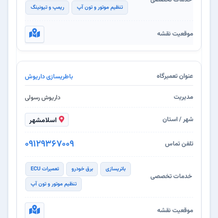
تنظیم موتور و تون آپ
ریمپ و تیونینگ
باطریسازی داریوش
داریوش رسولی
اسلامشهر
09129367009
باتریسازی
برق خودرو
تعمیرات ECU
تنظیم موتور و تون آپ