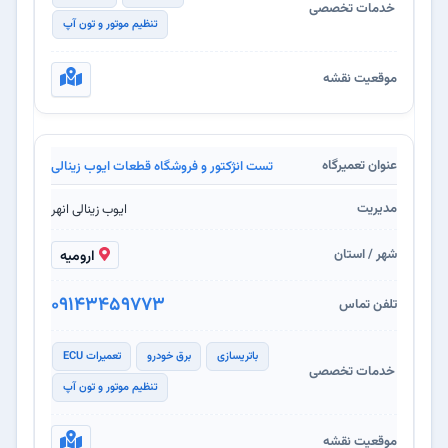
تنظیم موتور و تون آپ
تست انژکتور و فروشگاه قطعات ایوب زینالی
ایوب زینالی انهر
ارومیه
09143459773
باتریسازی
برق خودرو
تعمیرات ECU
تنظیم موتور و تون آپ