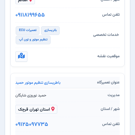
اسالم
09118199655
باتریسازی
تعمیرات ECU
تنظیم موتور و تون آپ
باطریسازی تنظیم موتور حمید
حمید نوروزی شایگان
استان تهران قرچک
09125097735