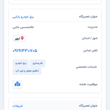
برق خودرو بابایی
غلامحسین بابایی
ابهر
09191430705
باتریسازی
برق خودرو
تنظیم موتور و تون آپ
شریفات