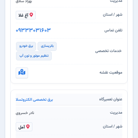
بهزاد سلاق
آغ غلا
09333031603
باتریسازی
برق خودرو
تنظیم موتور و تون آپ
برق تخصصی الکتروتسلا
نادر خسروی
آمل