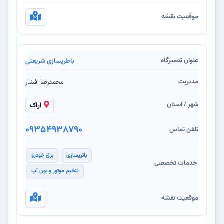
باطریسازی شریعتی
محمدرضا افشار
اراک
09354938790
باتریسازی
برق خودرو
تنظیم موتور و تون آپ