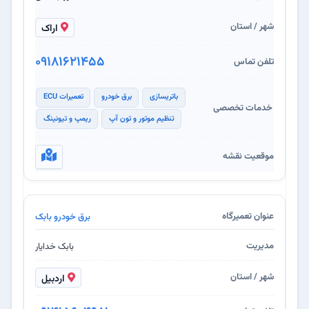
اراک
09181621455
باتریسازی
برق خودرو
تعمیرات ECU
تنظیم موتور و تون آپ
ریمپ و تیونینگ
برق خودرو بابک
بابک خدایار
اردبیل