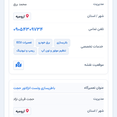
محمد برق
اروميه
09054309734
باتریسازی
برق خودرو
تعمیرات ECU
تنظیم موتور و تون آپ
ریمپ و تیونینگ
باطریسازی وتست انژکتور حجت
حجت قربان نژاد
ارومیه