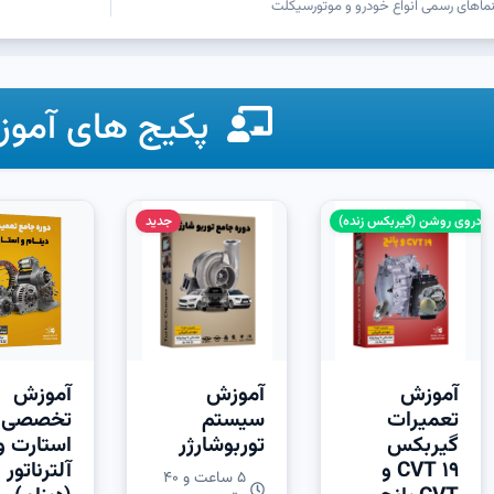
نماهای رسمی انواع خودرو و موتورسیکلت
پکیج های آموز
جدید
آموزش
آموزش
آموزش
تعمیرات
سیستم
تخصصی
گیربکس
توربوشارژر
استارت و
CVT 19 و
آلترناتور
5 ساعت و 40