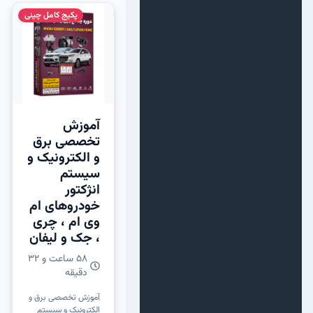
پکیج کامل چینی
سری آموز
آموزش
تخصصی برق
و الکترونیک و
سیستم
انژکتور
خودروهای ام
وی ام ، چری
، جک و لیفان
58 ساعت و 32
دقیقه
آموزش تخصصی برق و
الکترونیک و سیستم