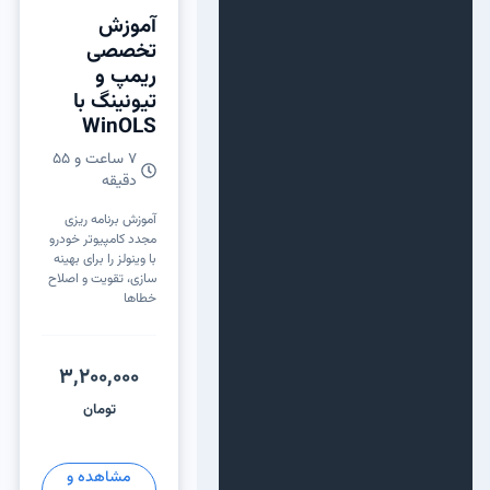
آموزش
تخصصی
ریمپ و
تیونینگ با
WinOLS
۷ ساعت و ۵۵
دقیقه
آموزش برنامه ریزی
مجدد کامپیوتر خودرو
با وینولز را برای بهینه
سازی، تقویت و اصلاح
خطاها
3,200,000
تومان
مشاهده و