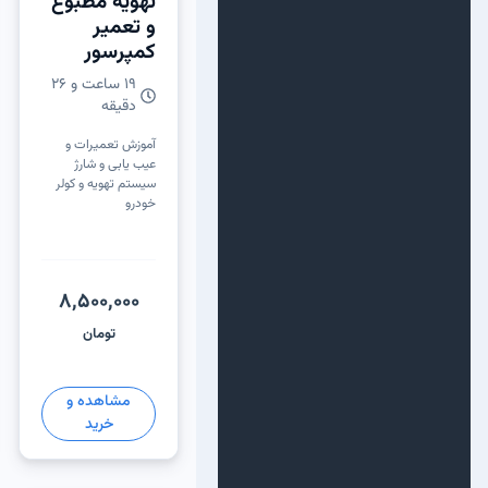
تهویه مطبوع
و تعمیر
کمپرسور
19 ساعت و 26
دقیقه
آموزش تعمیرات و
عیب یابی و شارژ
سیستم تهویه و کولر
خودرو
8,500,000
تومان
مشاهده و
خرید