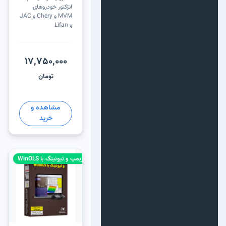
انژکتور خودروهای
MVM و Chery و JAC
و Lifan
17,750,000
تومان
مشاهده و
خرید
ریمپ و تیونینگ با WinOLS