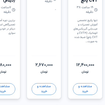
CVT پانچ
(دینام)
دقیقه
19 ساعت 38
7
-
دقیقه
دقیقه
تنها پکیج تخصصی
برترین دوره آ
آموزش تعمیرات و
تعمیرگاهی است
عیب‌یابی گیربکس‌های
دینام در خودر
اتوماتیک (CVT19 و
سواری
CVT پانچ) ضبط‌ شده
به‌ صورت...
180,000
2,670,000
12,400,000
تومان
تومان
تومان
مشاهده و
مشاهده و
مشاهده
خرید
خرید
خرید