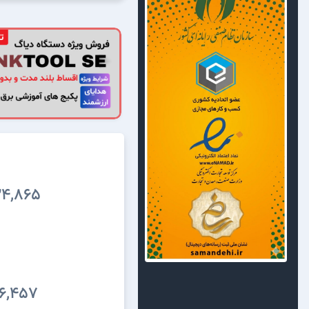
4,865
6,457