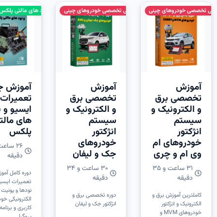
شی تخصصی خودروهای چینی
تعمیر ECU خودرو نود های مالتی پلکس پیشرفته
سری آموزشی تخصصی خودروهای چینی
آموزش
آموزش
آموزش ج
تخصصی برق
تخصصی برق
تعمیرات
و الکترونیک و
و الکترونیک و
ایسیو و ن
سیستم
سیستم
های مالت
انژکتور
انژکتور
پلکس
خودروهای ام
خودروهای
وی ام و چری
جک و لیفان
دقیقه
31 ساعت و 3۵
30 ساعت و 34
دوره کامل آمو
دقیقه
دقیقه
تعمیرات ایسیو
نودها و یونیت
کاملترین آموزش برق و
دوره تخصصی برق و
الکترونیکی خود
الکترونیک و انژکتور
انژکتور جک و لیفان
کاربری و برنامه
خودروهای MVM و
پروگرا...