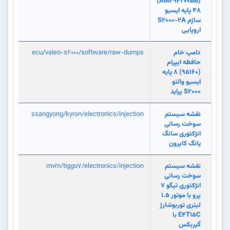
(AM29F200BB)
48 پایه ایسیو
ساژم S2000-2A
اروپایی
دامپ خام
ecu/valeo-s2000/software/raw-dumps
حافظه ایپرام
(95160) 8 پایه
ایسیو والئو
S2000 پراید
نقشه سیستم
ssangyong/kyron/electronics/injection
سوخت رسانی
انژکتوری سانگ
یانگ کایرون
نقشه سیستم
mvm/tiggo7/electronics/injection
سوخت رسانی
انژکتوری تیگو 7
پرو با موتور 1.5
لیتری توربوشارژ
E4T15C با
گیربکس