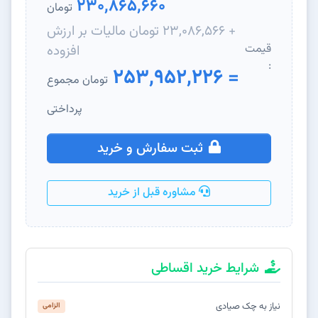
230,865,660
تومان
+ 23,086,566 تومان مالیات بر ارزش
قیمت
افزوده
:
= 253,952,226
تومان مجموع
پرداختی
ثبت سفارش و خرید
مشاوره قبل از خرید
شرایط خرید اقساطی
نیاز به چک صیادی
الزامی