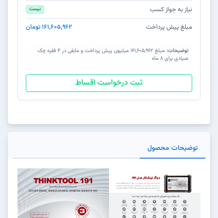
نیاز به جواز کسب
نیست
مبلغ پیش پرداخت
161,605,962 تومان
توضیحات:
مبلغ 161,605,962 میلیون پیش پرداخت و مابقی در 4 فقره چک
صیادی برای 8 ماه
ثبت درخواست اقساط
توضیحات محصول