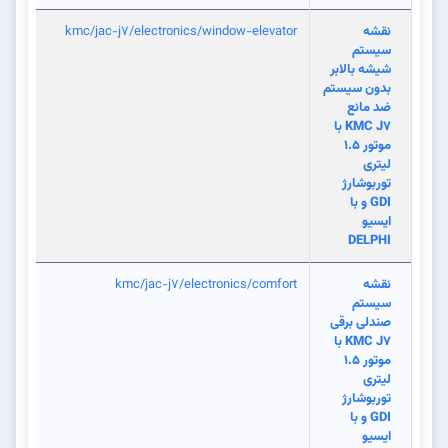
نقشه
kmc/jac-j7/electronics/window-elevator
سیستم
شیشه بالابر
بدون سیستم
ضد مانع
KMC J7 با
موتور 1.5
لیتری
توربوشارژ
GDI و با
ایسیو
DELPHI
نقشه
kmc/jac-j7/electronics/comfort
سیستم
صندلی برقی
KMC J7 با
موتور 1.5
لیتری
توربوشارژ
GDI و با
ایسیو