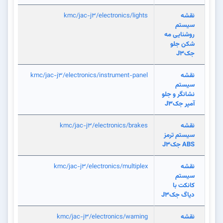
نقشه
kmc/jac-j3/electronics/lights
سیستم
روشنایی مه
شکن جلو
جکJ3
نقشه
kmc/jac-j3/electronics/instrument-panel
سیستم
نشانگر و جلو
آمپر جکJ3
نقشه
kmc/jac-j3/electronics/brakes
سیستم ترمز
ABS جکJ3
نقشه
kmc/jac-j3/electronics/multiplex
سیستم
کانکت با
دیاگ جکJ3
نقشه
kmc/jac-j3/electronics/warning