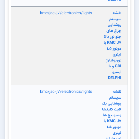
نقشه
kmc/jac-j7/electronics/lights
سیستم
روشنایی
چراغ های
جلو نور بالا
KMC J7 با
موتور 1.5
لیتری
توربوشارژ
GDI و با
ایسیو
DELPHI
نقشه
kmc/jac-j7/electronics/lights
سیستم
روشنایی بک
لایت کلیدها
و سوییچ ها
KMC J7 با
موتور 1.5
لیتری
توربوشارژ