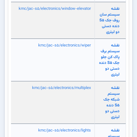
نقشه
kmc/jac-s5/electronics/window-elevator
سیستم سان
روف جک S5
دنده دستی
دو لیتری
نقشه
kmc/jac-s5/electronics/wiper
سیستم برف
پاک کن جلو
جک S5 دنده
دستی دو
لیتری
نقشه
kmc/jac-s5/electronics/multiplex
سیستم
شبکه جک
S5 دنده
دستی دو
لیتری
نقشه
kmc/jac-s5/electronics/lights
سیستم