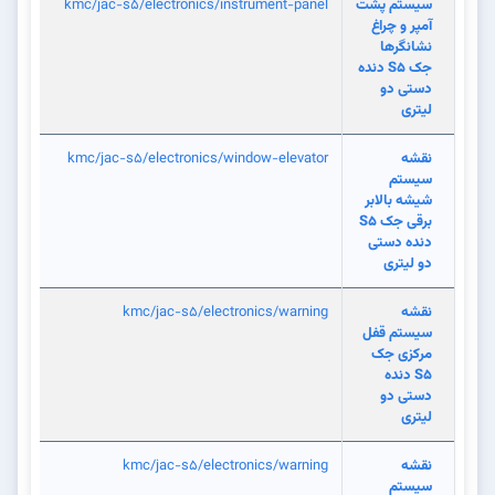
سیستم پشت
kmc/jac-s5/electronics/instrument-panel
آمپر و چراغ
نشانگرها
جک S5 دنده
دستی دو
لیتری
نقشه
kmc/jac-s5/electronics/window-elevator
سیستم
شیشه بالابر
برقی جک S5
دنده دستی
دو لیتری
نقشه
kmc/jac-s5/electronics/warning
سیستم قفل
مرکزی جک
S5 دنده
دستی دو
لیتری
نقشه
kmc/jac-s5/electronics/warning
سیستم