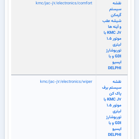
نقشه
kmc/jac-j7/electronics/comfort
سیستم
گرمکن
شیشه عقب
و آینه ها
KMC J7 با
موتور 1.5
لیتری
توربوشارژ
GDI و با
ایسیو
DELPHI
نقشه
kmc/jac-j7/electronics/wiper
سیستم برف
پاک کن
KMC J7 با
موتور 1.5
لیتری
توربوشارژ
GDI و با
ایسیو
DELPHI