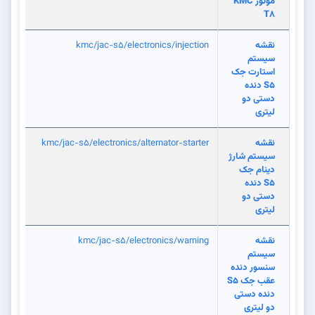
موتور KMC
T8
نقشه
kmc/jac-s5/electronics/injection
سیستم
استارت جک
S5 دنده
دستی دو
لیتری
نقشه
kmc/jac-s5/electronics/alternator-starter
سیستم شارژ
دینام جک
S5 دنده
دستی دو
لیتری
نقشه
kmc/jac-s5/electronics/warning
سیستم
سنسور دنده
عقب جک S5
دنده دستی
دو لیتری