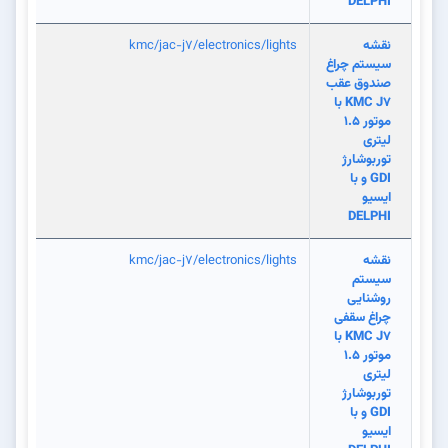
DELPHI
نقشه
kmc/jac-j7/electronics/lights
سیستم چراغ
صندوق عقب
KMC J7 با
موتور 1.5
لیتری
توربوشارژ
GDI و با
ایسیو
DELPHI
نقشه
kmc/jac-j7/electronics/lights
سیستم
روشنایی
چراغ سقفی
KMC J7 با
موتور 1.5
لیتری
توربوشارژ
GDI و با
ایسیو