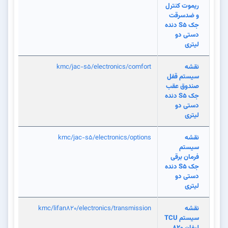
ریموت کنترل
و ضدسرقت
جک S5 دنده
دستی دو
لیتری
نقشه
kmc/jac-s5/electronics/comfort
سیستم قفل
صندوق عقب
جک S5 دنده
دستی دو
لیتری
نقشه
kmc/jac-s5/electronics/options
سیستم
فرمان برقی
جک S5 دنده
دستی دو
لیتری
نقشه
kmc/lifan820/electronics/transmission
سیستم TCU
لیفان 820