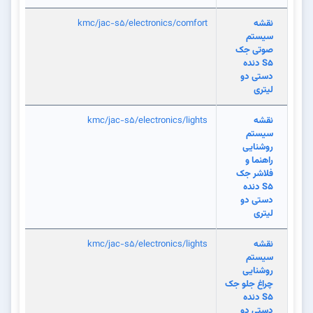
نقشه
kmc/jac-s5/electronics/comfort
سیستم
صوتی جک
S5 دنده
دستی دو
لیتری
نقشه
kmc/jac-s5/electronics/lights
سیستم
روشنایی
راهنما و
فلاشر جک
S5 دنده
دستی دو
لیتری
نقشه
kmc/jac-s5/electronics/lights
سیستم
روشنایی
چراغ جلو جک
S5 دنده
دستی دو