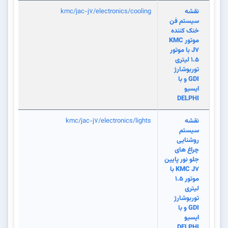
نقشه
kmc/jac-j7/electronics/cooling
سیستم فن
خنک کننده
موتور KMC
J7 با موتور
1.5 لیتری
توربوشارژ
GDI و با
ایسیو
DELPHI
نقشه
kmc/jac-j7/electronics/lights
سیستم
روشنایی
چراغ های
جلو نور پایین
KMC J7 با
موتور 1.5
لیتری
توربوشارژ
GDI و با
ایسیو
DELPHI