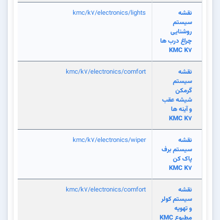
نقشه
kmc/k7/electronics/lights
سیستم
روشنایی
چراغ درب ها
KMC K7
نقشه
kmc/k7/electronics/comfort
سیستم
گرمکن
شیشه عقب
و آینه ها
KMC K7
نقشه
kmc/k7/electronics/wiper
سیستم برف
پاک کن
KMC K7
نقشه
kmc/k7/electronics/comfort
سیستم کولر
و تهویه
مطبوع KMC