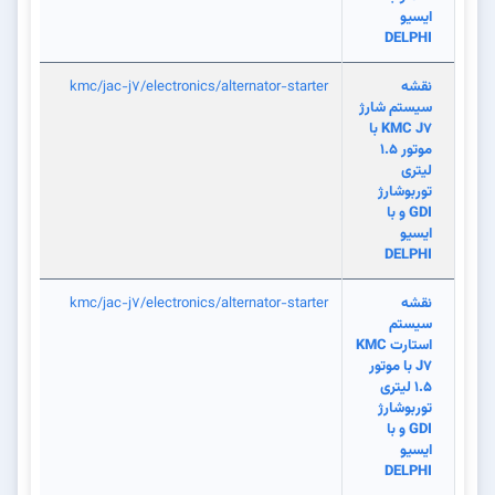
ایسیو
DELPHI
نقشه
kmc/jac-j7/electronics/alternator-starter
سیستم شارژ
KMC J7 با
موتور 1.5
لیتری
توربوشارژ
GDI و با
ایسیو
DELPHI
نقشه
kmc/jac-j7/electronics/alternator-starter
سیستم
استارت KMC
J7 با موتور
1.5 لیتری
توربوشارژ
GDI و با
ایسیو
DELPHI