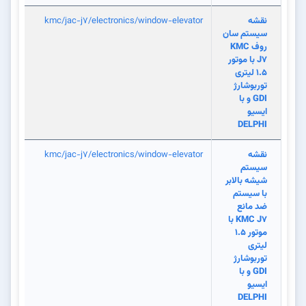
نقشه
kmc/jac-j7/electronics/window-elevator
سیستم سان
روف KMC
J7 با موتور
1.5 لیتری
توربوشارژ
GDI و با
ایسیو
DELPHI
نقشه
kmc/jac-j7/electronics/window-elevator
سیستم
شیشه بالابر
با سیستم
ضد مانع
KMC J7 با
موتور 1.5
لیتری
توربوشارژ
GDI و با
ایسیو
DELPHI