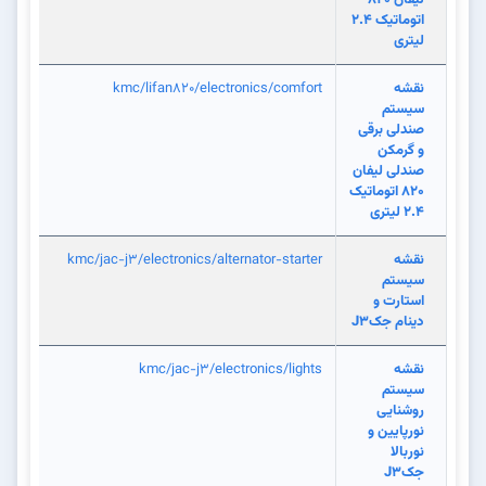
اتوماتیک 2.4
لیتری
نقشه
kmc/lifan820/electronics/comfort
سیستم
صندلی برقی
و گرمکن
صندلی لیفان
820 اتوماتیک
2.4 لیتری
نقشه
kmc/jac-j3/electronics/alternator-starter
سیستم
استارت و
دینام جکJ3
نقشه
kmc/jac-j3/electronics/lights
سیستم
روشنایی
نورپایین و
نوربالا
جکJ3