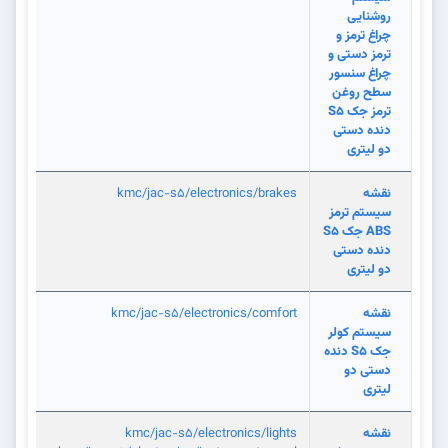
روشنایی
چراغ ترمز و
ترمز دستی و
چراغ سنسور
سطح روغن
ترمز جک S5
دنده دستی
دو لیتری
نقشه
kmc/jac-s5/electronics/brakes
سیستم ترمز
ABS جک S5
دنده دستی
دو لیتری
نقشه
kmc/jac-s5/electronics/comfort
سیستم کولر
جک S5 دنده
دستی دو
لیتری
نقشه
kmc/jac-s5/electronics/lights