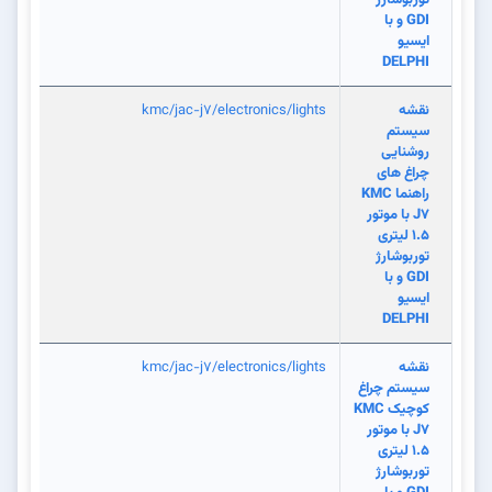
GDI و با
ایسیو
DELPHI
نقشه
kmc/jac-j7/electronics/lights
سیستم
روشنایی
چراغ های
راهنما KMC
J7 با موتور
1.5 لیتری
توربوشارژ
GDI و با
ایسیو
DELPHI
نقشه
kmc/jac-j7/electronics/lights
سیستم چراغ
کوچیک KMC
J7 با موتور
1.5 لیتری
توربوشارژ