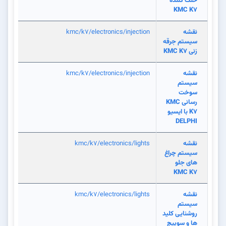
خنک کننده
KMC K7
نقشه
kmc/k7/electronics/injection
سیستم جرقه
زنی KMC K7
نقشه
kmc/k7/electronics/injection
سیستم
سوخت
رسانی KMC
K7 با ایسیو
DELPHI
نقشه
kmc/k7/electronics/lights
سیستم چراغ
های جلو
KMC K7
نقشه
kmc/k7/electronics/lights
سیستم
روشنایی کلید
ها و سوییچ