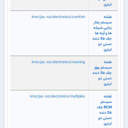
لیتری
نقشه
kmc/jac-s5/electronics/comfort
سیستم بخار
زدایی شیشه
ها و آینه ها
جک S5 دنده
دستی دو
لیتری
نقشه
kmc/jac-s5/electronics/warning
سیستم بوق
جک S5 دنده
دستی دو
لیتری
نقشه
kmc/jac-s5/electronics/multiplex
سیستم
BCM جک
S5 دنده
دستی دو
لیتری