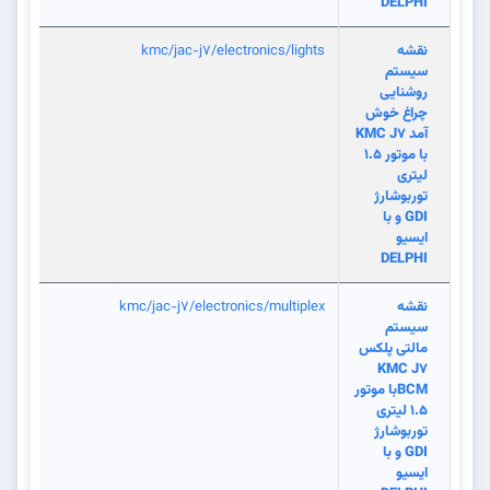
DELPHI
نقشه
kmc/jac-j7/electronics/lights
سیستم
روشنایی
چراغ خوش
آمد KMC J7
با موتور 1.5
لیتری
توربوشارژ
GDI و با
ایسیو
DELPHI
نقشه
kmc/jac-j7/electronics/multiplex
سیستم
مالتی پلکس
KMC J7
BCMبا موتور
1.5 لیتری
توربوشارژ
GDI و با
ایسیو