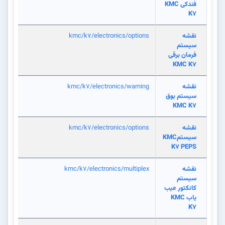
فندکی KMC
K7
نقشه
kmc/k7/electronics/options
سیستم
فرمان برقی
KMC K7
نقشه
kmc/k7/electronics/warning
سیستم بوق
KMC K7
نقشه
kmc/k7/electronics/options
سیستمKMC
K7 PEPS
نقشه
kmc/k7/electronics/multiplex
سیستم
کانکتور عیب
یاب KMC
K7