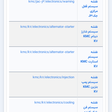
نقشه
kmc/jac-j3/electronics/warning
سیستم قفل
مرکزی
جکJ3
نقشه
kmc/k7/electronics/alternator-starter
سیستم شارژ
دینام KMC
K7
نقشه
kmc/k7/electronics/alternator-starter
سیستم
استارت KMC
K7
نقشه
kmc/k7/electronics/injection
سیستم پمپ
بنزین KMC
K7
نقشه
kmc/k7/electronics/cooling
سیستم فن