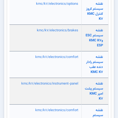
نقشه
kmc/k7/electronics/options
سیستم کروز
کنترل KMC
K7
نقشه
kmc/k7/electronics/brakes
سیستم ESC
وKMC K7
ESP
نقشه
kmc/k7/electronics/comfort
سیستم رادار
دنده عقب
KMC K7
نقشه
kmc/k7/electronics/instrument-panel
سیستم پشت
امپر KMC
K7
نقشه
kmc/k7/electronics/comfort
سیستم