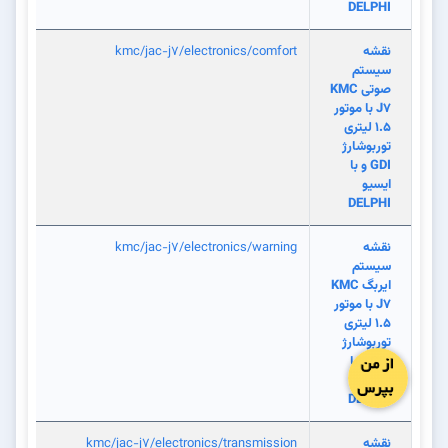
DELPHI
نقشه
kmc/jac-j7/electronics/comfort
سیستم
صوتی KMC
J7 با موتور
1.5 لیتری
توربوشارژ
GDI و با
ایسیو
DELPHI
نقشه
kmc/jac-j7/electronics/warning
سیستم
ایربگ KMC
J7 با موتور
1.5 لیتری
توربوشارژ
GDI و با
ایسیو
DELPHI
نقشه
kmc/jac-j7/electronics/transmission