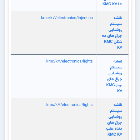
ها KMC K7
نقشه
kmc/k7/electronics/injection
سیستم
روشنایی
چراغ های مه
شکن KMC
K7
نقشه
kmc/k7/electronics/lights
سیستم
روشنایی
چراغ های
ترمز KMC
K7
نقشه
kmc/k7/electronics/lights
سیستم
روشنایی
چراغ های
دنده عقب
KMC K7