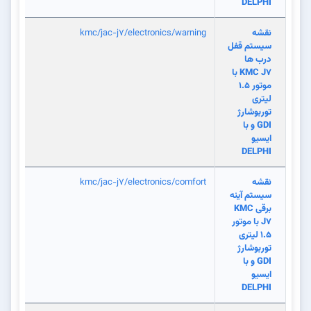
DELPHI
نقشه
kmc/jac-j7/electronics/warning
سیستم قفل
درب ها
KMC J7 با
موتور 1.5
لیتری
توربوشارژ
GDI و با
ایسیو
DELPHI
نقشه
kmc/jac-j7/electronics/comfort
سیستم آینه
برقی KMC
J7 با موتور
1.5 لیتری
توربوشارژ
GDI و با
ایسیو
DELPHI