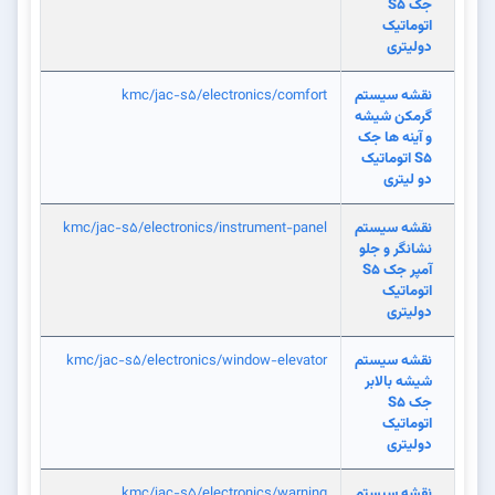
جک S5
اتوماتیک
دولیتری
نقشه سیستم
kmc/jac-s5/electronics/comfort
گرمکن شیشه
و آینه ها جک
S5 اتوماتیک
دو لیتری
نقشه سیستم
kmc/jac-s5/electronics/instrument-panel
نشانگر و جلو
آمپر جک S5
اتوماتیک
دولیتری
نقشه سیستم
kmc/jac-s5/electronics/window-elevator
شیشه بالابر
جک S5
اتوماتیک
دولیتری
نقشه سیستم
kmc/jac-s5/electronics/warning