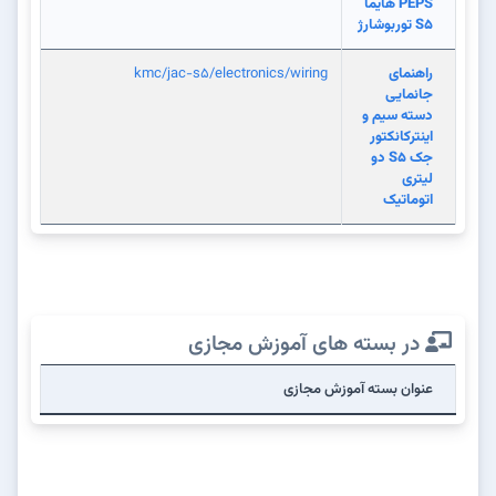
PEPS هایما
S5 توربوشارژ
راهنمای
kmc/jac-s5/electronics/wiring
جانمایی
دسته سیم و
اینترکانکتور
جک S5 دو
لیتری
اتوماتیک
در بسته های آموزش مجازی
عنوان بسته آموزش مجازی