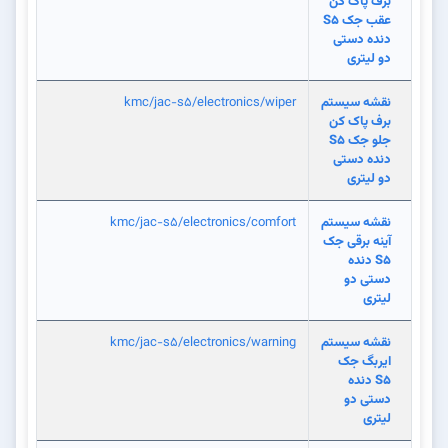
برف پاک کن
عقب جک S5
دنده دستی
دو لیتری
نقشه سیستم
kmc/jac-s5/electronics/wiper
برف پاک کن
جلو جک S5
دنده دستی
دو لیتری
نقشه سیستم
kmc/jac-s5/electronics/comfort
آینه برقی جک
S5 دنده
دستی دو
لیتری
نقشه سیستم
kmc/jac-s5/electronics/warning
ایربگ جک
S5 دنده
دستی دو
لیتری