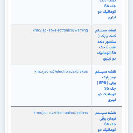
دسته دنده
جک S5
اتوماتیک دو
لیتری
نقشه سیستم
kmc/jac-s5/electronics/warning
کمک پارک (
سنسور دنده
عقب ) جک
S5 اتوماتیک
دو لیتری
نقشه سیستم
kmc/jac-s5/electronics/brakes
ترمز پارک
برقی ( EPB )
جک S5
اتوماتیک دو
لیتری
نقشه سیستم
kmc/jac-s5/electronics/options
فرمان برقی
جک S5
اتوماتیک دو