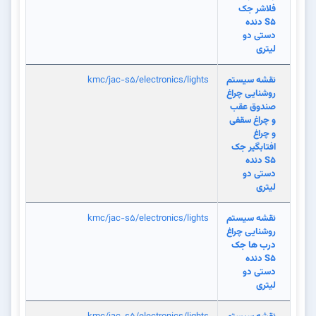
فلاشر جک
S5 دنده
دستی دو
لیتری
نقشه سیستم
kmc/jac-s5/electronics/lights
روشنایی چراغ
صندوق عقب
و چراغ سقفی
و چراغ
افتابگیر جک
S5 دنده
دستی دو
لیتری
نقشه سیستم
kmc/jac-s5/electronics/lights
روشنایی چراغ
درب ها جک
S5 دنده
دستی دو
لیتری