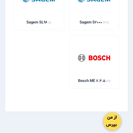
Sagem SL96
Sagem S2000
(1)
(37)
Bosch ME 7.4.5
(19)