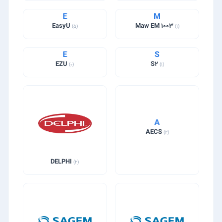
E
M
EasyU
Maw EM 1003
(5)
(1)
E
S
EZU
S2
(0)
(1)
A
AECS
(2)
DELPHI
(2)