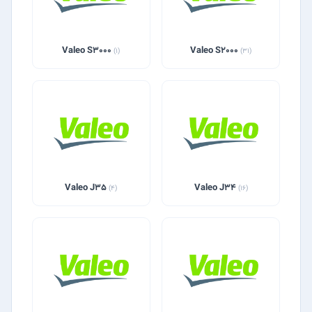
Valeo S3000
Valeo S2000
(1)
(31)
Valeo J35
Valeo J34
(4)
(16)