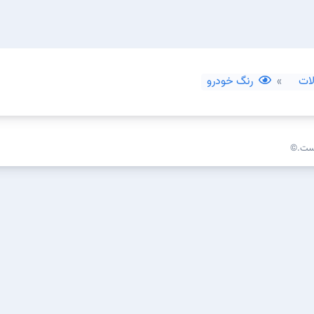
ات
رنگ خودرو
است.©