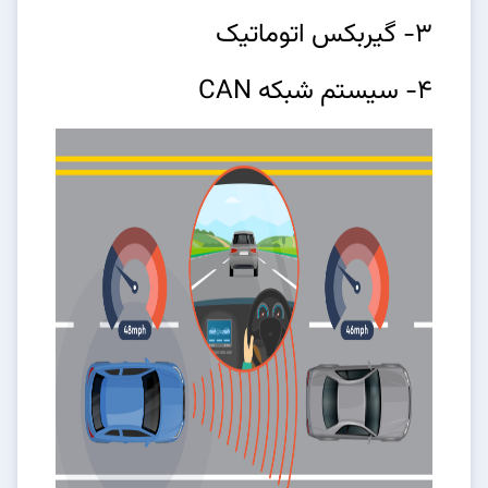
3- گیربکس اتوماتیک
4- سیستم شبکه CAN