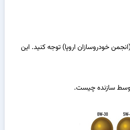
نشان‌های استاندارد مانند API (موسسه نفت آمریکا) و ACEA (انجمن خودروسازان اروپا) توجه کنید. این
 توسط سازنده چیست.