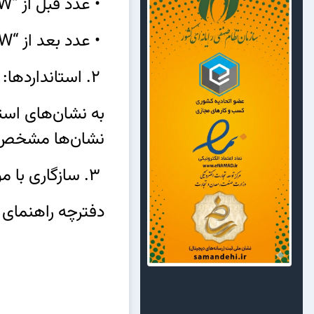
• عدد قبل از “W” نشان‌دهنده عملکرد در دماهای سرد (زمستان).
• عدد بعد از “W” نشان‌دهنده عملکرد در دماهای بالا (تابستان).
2. استانداردها:
نشان‌ها مشخص م
3. سازگاری با موتور خودرو:
دفترچه راهنمای 