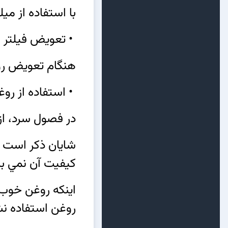
با استفاده از می
• تعویض فیلتر 
هنگام تعویض روغن
• استفاده از ر
در فصول سرد، از 
شايان ذكر است 
كيفيت آن نمي ب
اينكه روغن خوب 
روغن
استفاده نش