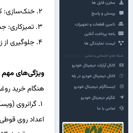
مخزن فایل ها
2. خنک‌سازی: کاهش گرمای تولیدشده در اثر احتراق و اصطکاک.
پرسش و پاسخ
تامین قطعات و تجهیزات
3. تمیزکاری: جمع‌آوری ذرات معلق و آلاینده‌ها از داخل موتور.
باجه پرداخت آنلاین
4. جلوگیری از زنگ‌زدگی: محافظت از قطعات فلزی در برابر خوردگی.
لیست نمایندگی ها
شبکه های اجتماعی و تماس
کانال آپارات دیجیتال خودرو
ویژگی‌های مهم 
کانال دیجیتال خودرو در بله
هنگام خرید روغن 
اینستاگرام دیجیتال خودرو
تلگرام دیجیتال خودرو
1. گرانروی (ویسکوزیته):
تماس با ما
اعداد روی قوطی (مانند 10W-40) نشان‌دهنده قابلیت روغن د