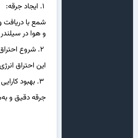
1. ایجاد جرقه:
شمع با دریافت ول
و هوا در سیلندر
2. شروع احتراق:
این احتراق انرژ
3. بهبود کارایی موتور:
جرقه دقیق و به‌